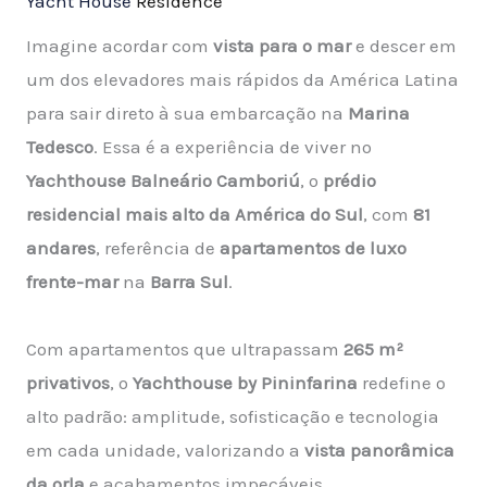
Yacht House
Residence
Imagine acordar com
vista para o mar
e descer em
um dos elevadores mais rápidos da América Latina
para sair direto à sua embarcação na
Marina
Tedesco
. Essa é a experiência de viver no
Yachthouse Balneário Camboriú
, o
prédio
residencial mais alto da América do Sul
, com
81
andares
, referência de
apartamentos de luxo
frente-mar
na
Barra Sul
.
Com apartamentos que ultrapassam
265 m²
privativos
, o
Yachthouse by Pininfarina
redefine o
alto padrão: amplitude, sofisticação e tecnologia
em cada unidade, valorizando a
vista panorâmica
da orla
e acabamentos impecáveis.